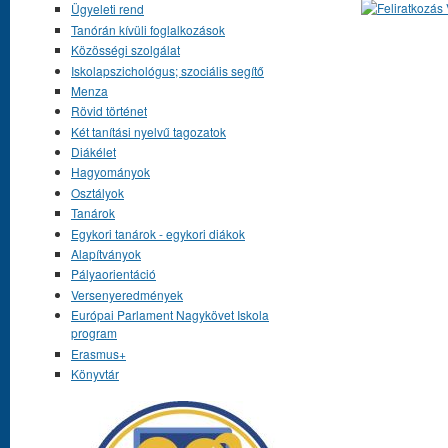
Ügyeleti rend
Tanórán kívüli foglalkozások
Közösségi szolgálat
Iskolapszichológus; szociális segítő
Menza
Rövid történet
Két tanítási nyelvű tagozatok
Diákélet
Hagyományok
Osztályok
Tanárok
Egykori tanárok - egykori diákok
Alapítványok
Pályaorientáció
Versenyeredmények
Európai Parlament Nagykövet Iskola
program
Erasmus+
Könyvtár